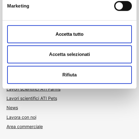
Specialità ATI Pets
Marketing
Alimenti Complementari
Antiparassitari Ambientali
Dermatologici
Accetta tutto
NAVIGA
Accetta selezionati
Home
Chi siamo
Rifiuta
Formazione
Lavori scientifici ATI Farms
Lavori scientifici ATI Pets
News
Lavora con noi
Area commerciale