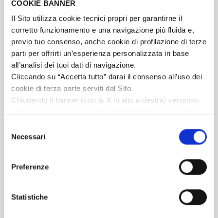
COOKIE BANNER
Il Sito utilizza cookie tecnici propri per garantirne il
corretto funzionamento e una navigazione più fluida e,
previo tuo consenso, anche cookie di profilazione di terze
parti per offrirti un’esperienza personalizzata in base
all’analisi dei tuoi dati di navigazione.
Cliccando su “Accetta tutto” darai il consenso all’uso dei
cookie di terza parte serviti dal Sito.
AZIENDA TERAPEUTICA ITALIANA A.T.I.
Chiudendo il banner (con la X in alto a destra) verranno
S.r.l.
utilizzati solo i cookie tecnici. Ti informiamo che potrai in
ogni momento gestire le scelte espresse cliccando sul
Via Emilia, 285 | 40064 Ozzano dell'Emilia (BO)
Selezione
tasto in basso a destra sempre in ogni pagina del Sito.
Necessari
del
+39 051 6512711
Per maggiori informazioni puoi consultare la nostra
consenso
info@ativet.it
Informativa Privacy
e
Cookie Policy
.
Preferenze
LINEE DI PRODOTTO
Statistiche
Specialità ATI Farms