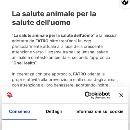
La salute animale per la
salute dell'uomo
"
La salute animale per la salute dell’uomo
” è la mission
adottata da
FATRO
oltre trent’anni fa, oggi
particolarmente attuale alla luce della crescente
attenzione verso il legame tra salute umana, salute
animale e contesto ambientale, secondo l’approccio
“
One Health
”.
In coerenza con tale approccio,
FATRO
orienta le
proprie attività alla prevenzione e alla cura degli animali,
con attenzione al loro benessere, adottando inoltre
pratiche finalizzate a un utilizzo responsabile delle
risorse nei processi produttivi e al progressivo
miglioramento dei propri processi operativi.
Consenso
Dettagli
Informazioni sui cookie