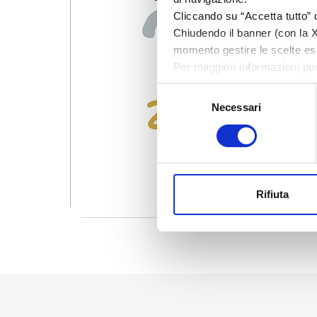
Cliccando su “Accetta tutto” d
Chiudendo il banner (con la X 
momento gestire le scelte esp
Per maggiori informazioni pu
Selezione
Necessari
del
consenso
Rifiuta