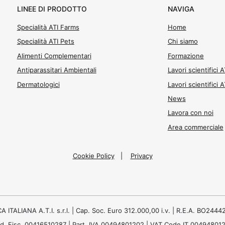
LINEE DI PRODOTTO
NAVIGA
Specialità ATI Farms
Home
Specialità ATI Pets
Chi siamo
Alimenti Complementari
Formazione
Antiparassitari Ambientali
Lavori scientifici 
Dermatologici
Lavori scientifici 
News
Lavora con noi
Area commerciale
Cookie Policy
|
Privacy
ALIANA A.T.I. s.r.l. | Cap. Soc. Euro 312.000,00 i.v. | R.E.A. BO24442
d. Fisc. 00416510287 | Part. IVA 00494801202 | VAT Code IT 00494801