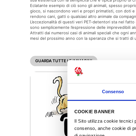
sua esistenza con la semplicità che è tipica proprio di c
Eclatante esempio di ciò sono gli animali, spesso proprio
gioco, si nascondono veri e propri primatisti, con doti e c
rendono cani, gatti o qualsiasi altro animale da compagn
L’eccezionalità di questi veri PET-detentori sta nel fat
sono semplicemente l’espressione delle imprevedibili al
Attratti dai numerosi casi di animali speciali che ogni 
mesi del prossimo anno con la speranza che si tratti di 
GUARDA TUTTE LE IMMAGINI
Consenso
COOKIE BANNER
Il Sito utilizza cookie tecnic
consenso, anche cookie di prof
di navigazione.