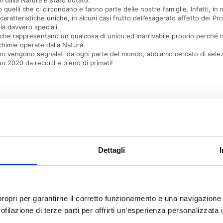
hi dalla Natura è stato dotato.
 quelli che ci circondano e fanno parte delle nostre famiglie. Infatti, i
aratteristiche uniche, in alcuni casi frutto dell’esagerato affetto dei Propr
ia davvero speciali.
to che rappresentano un qualcosa di unico ed inarrivabile proprio perché
chimie operate dalla Natura.
anno vengono segnalati da ogni parte del mondo, abbiamo cercato di selezi
un 2020 da record e pieno di primati!
Dettagli
i propri per garantirne il corretto funzionamento e una navigazione 
ilazione di terze parti per offrirti un’esperienza personalizzata in