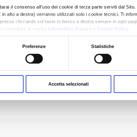
arai il consenso all’uso dei cookie di terza parte serviti dal Sito.
in alto a destra) verranno utilizzati solo i cookie tecnici. Ti info
resse cliccando sul tasto in basso a destra sempre in ogni pagi
oi consultare la nostra
Informativa Privacy
e
Cookie Policy
.
Preferenze
Statistiche
Accetta selezionati