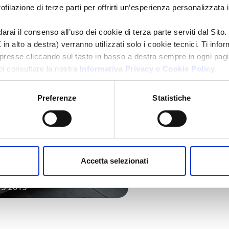
ilazione di terze parti per offrirti un’esperienza personalizzata in
arai il consenso all’uso dei cookie di terza parte serviti dal Sito.
in alto a destra) verranno utilizzati solo i cookie tecnici. Ti info
resse cliccando sul tasto in basso a destra sempre in ogni pagi
oi consultare la nostra
Informativa Privacy
e
Cookie Policy
.
Preferenze
Statistiche
Accetta selezionati