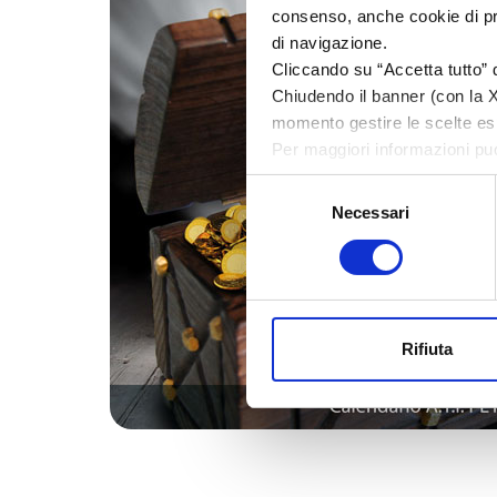
consenso, anche cookie di prof
di navigazione.
Cliccando su “Accetta tutto” d
Chiudendo il banner (con la X 
momento gestire le scelte esp
Per maggiori informazioni pu
Selezione
Necessari
del
consenso
Rifiuta