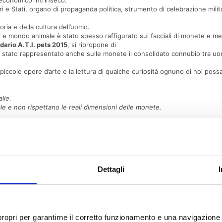
e economico intrinseco.
ri e Stati, organo di propaganda politica, strumento di celebrazione mil
oria e della cultura dell’uomo.
 mondo animale è stato spesso raffigurato sui facciali di monete e meda
dario A.T.I. pets 2015
, si ripropone di
stato rappresentato anche sulle monete il consolidato connubio tra uom
 piccole opere d’arte e la lettura di qualche curiosità ognuno di noi pos
lle.
ale e non rispettano le reali dimensioni delle monete.
Dettagli
i propri per garantirne il corretto funzionamento e una navigazione 