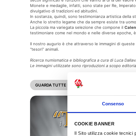
secoli significati e funzioni che vanno al di là del valor
Monete e medaglie, infatti, sono state per Re, Imperato
divulgativo di tradizioni ed abitudini.
In sostanza, quindi, sono testimonianza artistica della st
Anche lo stretto legame che da sempre esiste tra uomo e
La piccola ma variegata selezione che compone il
Calen
testimoniare come nel mondo e nelle diverse epoche, è 
Il nostro augurio è che attraverso le immagini di queste
“tesori” animali.
Ricerca numismatica e bibliografica a cura di Luca Dallava
Le immagini utilizzate sono riproduzioni a scopo editori
GUARDA TUTTE LE IMMAGINI
Consenso
COOKIE BANNER
Il Sito utilizza cookie tecnic